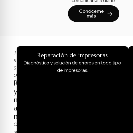
comunicarse a diario.
Conóceme
más
Tu
Reparación de impresoras
sistema,
Diagnóstico y solución de errores en todo tipo
siempre
de impresoras.
operativo
Reparación
y
mantenimiento
a
medida
Ofrezco
servicios